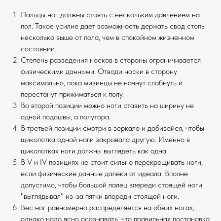
Пальцы ног должны стоять с нескольким давлением на
пол. Такое усилие дает возможность держать свод стопы
несколько выше от пола, чем в спокойном жизненном
состоянии.
Степень разведения носков в стороны ограничивается
физическими данными. Отводи носки в сторону
максимально, пока мизинцы не начнут слабнуть и
перестанут прижиматься к полу.
Во второй позиции можно ноги ставить на ширину не
одной подошвы, а полутора.
В третьей позиции смотри в зеркало и добивайся, чтобы
щиколотка одной ноги закрывала другую. Именно в
щиколотках ноги должны выглядеть как одна.
В V и IV позициях не стоит сильно перекрещивать ноги,
если физические данные далеки от идеала. Вполне
допустимо, чтобы большой палец впереди стоящей ноги
"выглядывал" из-за пятки впереди стоящей ноги.
Вес ног равномерно распределяется на обеих ногах,
однако надо ясно осознавать, что правильная постановка