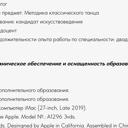
гог
предмет: Методика классического танца
вания: кандидат искусствоведения
 доцент
олжительности опыта работы по специальности: двадц
ническое обеспечение и оснащенность образов
ополнительного образования.
ополнительного образования.
мпьютер iMac (27-inch, Late 2019).
я Apple. Model №.: A1296 3vds.
s. Desingned by Apple in California. Assembled in Chi