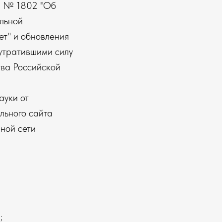
1 № 1802 "Об
льной
т" и обновления
утратившими силу
тва Российской
ауки от
льного сайта
ной сети
;