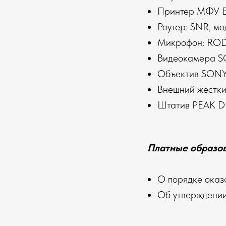
Принтер МФУ 
Роутер: SNR, мо
Микрофон: RODE
Видеокамера S
Объектив SONY
Внешний жестк
Штатив PEAK 
Платные образов
О порядке оказ
Об утверждении