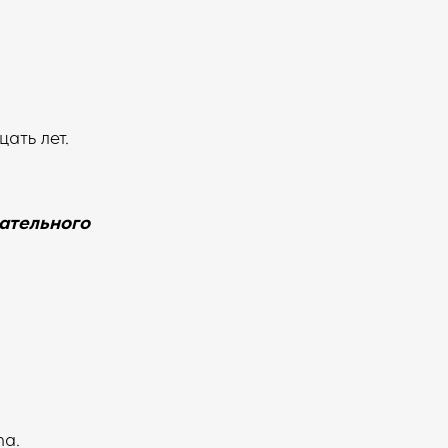
ать лет.
ательного
na.