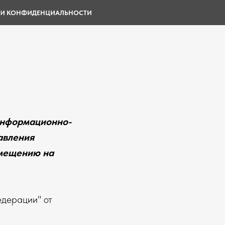
Ы
И КОНФИДЕНЦИАЛЬНОСТИ
информационно-
авления
змещению на
едерации" от