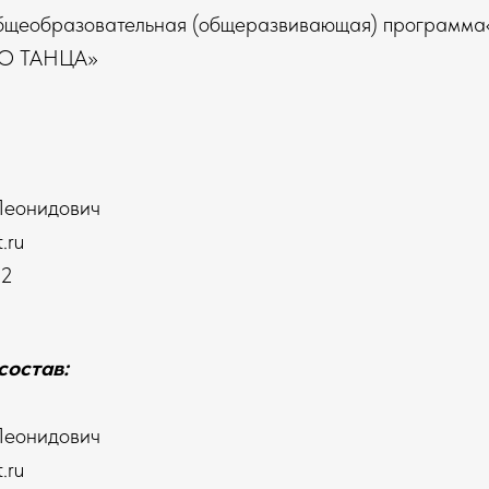
общеобразовательная (общеразвивающая) програ
О ТАНЦА»
Леонидович
.ru
82
состав:
Леонидович
.ru