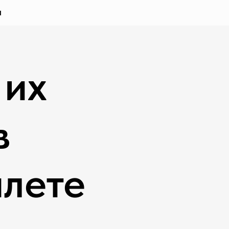
Ы
 их
в
алете