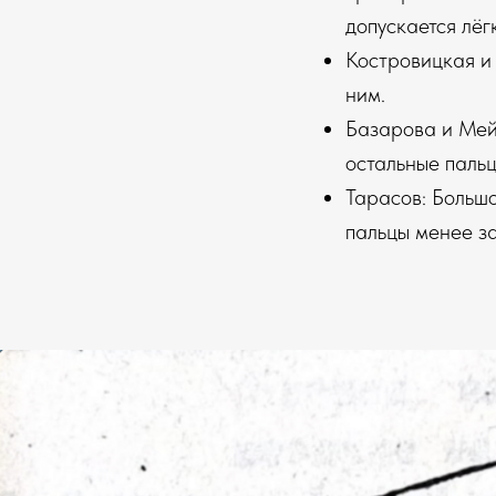
допускается лёг
Костровицкая и 
ним.
Базарова и Мей:
остальные пальц
Тарасов: Большо
пальцы менее з