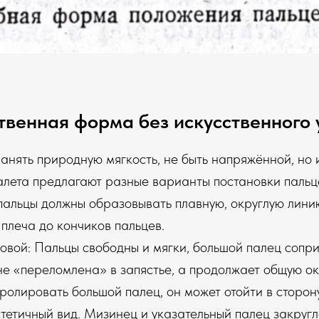
ственная форма без искусственного
анять природную мягкость, не быть напряжённой, но и
алета предлагают разные варианты постановки пальце
 пальцы должны образовывать плавную, округлую лини
 плеча до кончиков пальцев.
овой: Пальцы свободны и мягки, большой палец сопри
не «переломлена» в запястье, а продолжает общую ок
ролировать большой палец, он может отойти в сторону
тетичный вид. Мизинец и указательный палец закруг