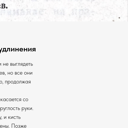
 удлинения
 не выглядеть
в, но все они
ю, продолжая
касается со
руглость руки.
, и кисть
лены. Позже