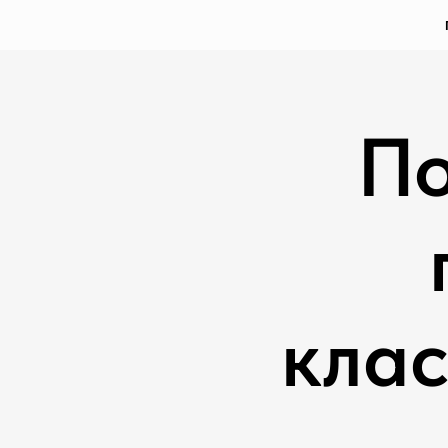
По
клас