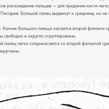
кое расхождение пальцев — для придания кисти легко
Писарев: Большой палец выдвинут к среднему, но не 
 Кончик большого пальца касается второй фаланги с
ы свободно и округло сгруппированы.
й палец легко соприкасается со второй фалангой сре
акруглены.