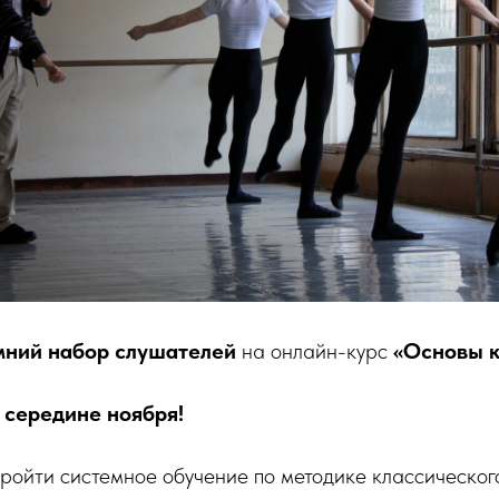
мний набор слушателей
на онлайн-курс
«Основы к
 середине ноября!
ройти системное обучение по методике классическог