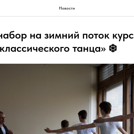
Новости
набор на зимний поток кур
классического танца» ❄️